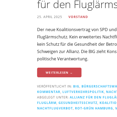
für den Fluglärm
25. APRIL 2025
VORSTAND
Der neue Koalitionsvertrag von SPD und
Fluglärmschutz. Kein erweitertes Nacht
kein Schutz für die Gesundheit der Betr
Schweigen zur Allianz. Die BIG zieht Kon
politische Verantwortung.
WEITERLESEN →
VERÖFFENTLICHT IN:
BIG
,
BÜRGERSCHAFTSW
KOMMENTAR
,
LUFTVERKEHRSPOLITIK
,
NACH
ABGELEGT UNTER:
ALLIANZ FÜR DEN FLUGL
FLUGLÄRM
,
GESUNDHEITSSCHUTZ
,
KOALITI
NACHTFLUGVERBOT
,
ROT-GRÜN HAMBURG
,