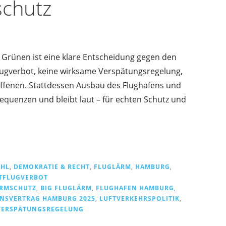
schutz
 Grünen ist eine klare Entscheidung gegen den
flugverbot, keine wirksame Verspätungsregelung,
offenen. Stattdessen Ausbau des Flughafens und
sequenzen und bleibt laut – für echten Schutz und
AHL
,
DEMOKRATIE & RECHT
,
FLUGLÄRM
,
HAMBURG
,
TFLUGVERBOT
ÄRMSCHUTZ
,
BIG FLUGLÄRM
,
FLUGHAFEN HAMBURG
,
ONSVERTRAG HAMBURG 2025
,
LUFTVERKEHRSPOLITIK
,
VERSPÄTUNGSREGELUNG