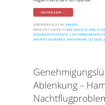
m
L
WEITERLESEN →
u
f
VERÖFFENTLICHT IN:
PRESSE
t
ABGELEGT UNTER:
FLÜGE NACH 23 UHR
,
FLÜ
GESUNDHEITSSCHUTZ
,
LUFTVERKEHRSPOLIT
v
NACHTFLUGVERBOT
,
NACHTRUHE
,
Q1 2026
,
e
r
k
e
Genehmigungslüc
h
r
Ablenkung – Ha
Nachtflugproblem