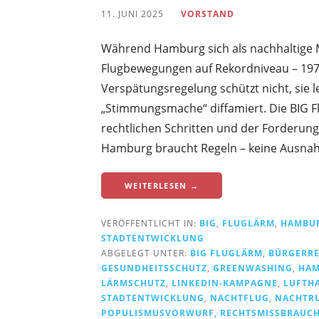
11. JUNI 2025
VORSTAND
Während Hamburg sich als nachhaltige Me
Flugbewegungen auf Rekordniveau – 197 F
Verspätungsregelung schützt nicht, sie le
„Stimmungsmache“ diffamiert. Die BIG F
rechtlichen Schritten und der Forderung
Hamburg braucht Regeln – keine Ausnahm
WEITERLESEN →
VERÖFFENTLICHT IN:
BIG
,
FLUGLÄRM
,
HAMBU
STADTENTWICKLUNG
ABGELEGT UNTER:
BIG FLUGLÄRM
,
BÜRGERR
GESUNDHEITSSCHUTZ
,
GREENWASHING
,
HA
LÄRMSCHUTZ
,
LINKEDIN-KAMPAGNE
,
LUFTH
STADTENTWICKLUNG
,
NACHTFLUG
,
NACHTR
POPULISMUSVORWURF
,
RECHTSMISSBRAUC