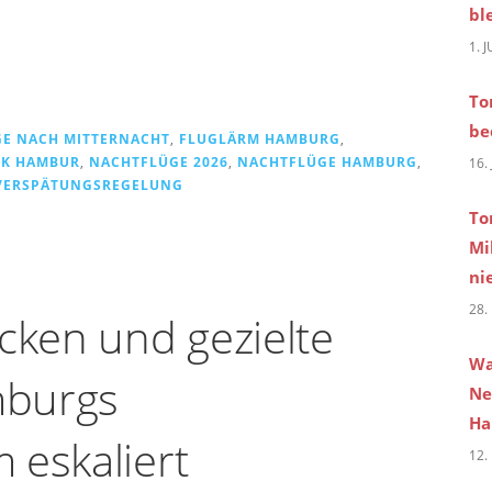
bl
1. 
To
be
GE NACH MITTERNACHT
,
FLUGLÄRM HAMBURG
,
IK HAMBUR
,
NACHTFLÜGE 2026
,
NACHTFLÜGE HAMBURG
,
16.
VERSPÄTUNGSREGELUNG
To
Mi
ni
28.
ken und gezielte
Wa
mburgs
Ne
Ha
 eskaliert
12.