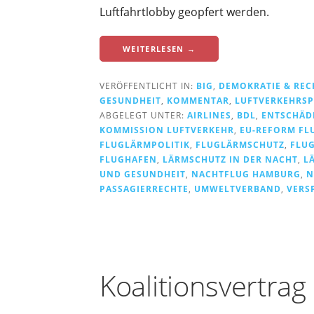
Luftfahrtlobby geopfert werden.
WEITERLESEN →
VERÖFFENTLICHT IN:
BIG
,
DEMOKRATIE & REC
GESUNDHEIT
,
KOMMENTAR
,
LUFTVERKEHRSP
ABGELEGT UNTER:
AIRLINES
,
BDL
,
ENTSCHÄD
KOMMISSION LUFTVERKEHR
,
EU-REFORM FL
FLUGLÄRMPOLITIK
,
FLUGLÄRMSCHUTZ
,
FLU
FLUGHAFEN
,
LÄRMSCHUTZ IN DER NACHT
,
L
UND GESUNDHEIT
,
NACHTFLUG HAMBURG
,
N
PASSAGIERRECHTE
,
UMWELTVERBAND
,
VERS
Koalitionsvertra