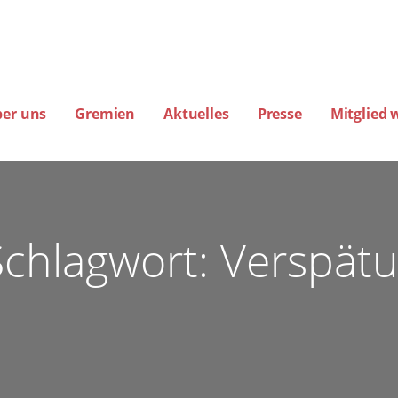
ber uns
Gremien
Aktuelles
Presse
Mitglied 
amburg
EREINE FÜR FLUGLÄRM-, KLIMA- UND UMWELTSCHUTZ E.V. (BIG-FLUGLÄ
Schlagwort: Verspät