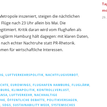
Ta
mo
tropole inszeniert, steigen die nächtlichen
29.
lüge nach 23 Uhr allein bis Mai. Die
gitimiert. Kritik daran wird vom Flughafen als
luglärm Hamburg hält dagegen: mit klaren Daten,
 nach echter Nachtruhe statt PR-Rhetorik.
en für wirtschaftliche Interessen.
RG
,
LUFTVERKEHRSPOLITIK
,
NACHTFLUGVERBOT
,
ECHTE
,
EUROWINGS
,
FLUGHAFEN HAMBURG
,
FLUGLÄRM
,
MBURG
,
KLIMAPOLITIK
,
KONTROLLVERLUST
,
ANSA
,
LUFTVERKEHR
,
NACHHALTIGE
UHE
,
ÖFFENTLICHE DEBATTE
,
POLITIKVERSAGEN
,
H
,
SDGS
,
SUSTAINABILITY WEEK
,
SYSTEMISCHES