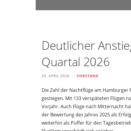
u
n
d
U
m
Deutlicher Anstie
w
e
Quartal 2026
l
t
20. APRIL 2026
VORSTAND
s
c
Die Zahl der Nachtflüge am Hamburger Fl
h
gestiegen. Mit 133 verspäteten Flügen n
u
Vorjahr. Auch Flüge nach Mitternacht ha
t
der Bewertung des Jahres 2025 als Erfol
z
weiterhin als Puffer für den Tagesbetrie
i
Fluglärm verschärft sich spürbar.