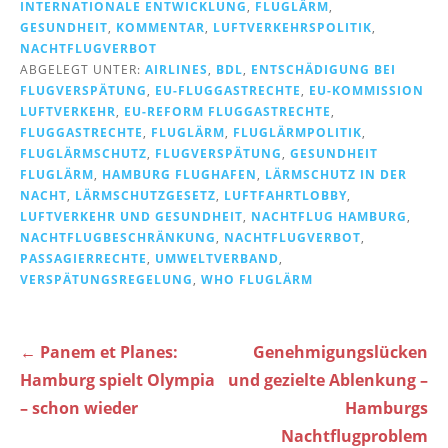
INTERNATIONALE ENTWICKLUNG
,
FLUGLÄRM
,
GESUNDHEIT
,
KOMMENTAR
,
LUFTVERKEHRSPOLITIK
,
NACHTFLUGVERBOT
ABGELEGT UNTER:
AIRLINES
,
BDL
,
ENTSCHÄDIGUNG BEI
FLUGVERSPÄTUNG
,
EU-FLUGGASTRECHTE
,
EU-KOMMISSION
LUFTVERKEHR
,
EU-REFORM FLUGGASTRECHTE
,
FLUGGASTRECHTE
,
FLUGLÄRM
,
FLUGLÄRMPOLITIK
,
FLUGLÄRMSCHUTZ
,
FLUGVERSPÄTUNG
,
GESUNDHEIT
FLUGLÄRM
,
HAMBURG FLUGHAFEN
,
LÄRMSCHUTZ IN DER
NACHT
,
LÄRMSCHUTZGESETZ
,
LUFTFAHRTLOBBY
,
LUFTVERKEHR UND GESUNDHEIT
,
NACHTFLUG HAMBURG
,
NACHTFLUGBESCHRÄNKUNG
,
NACHTFLUGVERBOT
,
PASSAGIERRECHTE
,
UMWELTVERBAND
,
VERSPÄTUNGSREGELUNG
,
WHO FLUGLÄRM
Beitragsnavigation
← Panem et Planes:
Genehmigungslücken
Hamburg spielt Olympia
und gezielte Ablenkung –
– schon wieder
Hamburgs
Nachtflugproblem