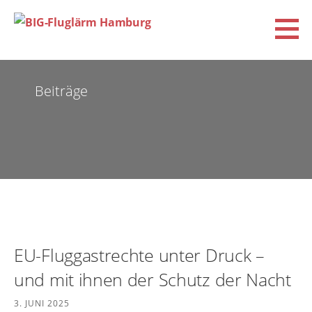
Zum
Inhalt
springen
BIG-Fluglärm Hamburg
DACHVERBAND DER BÜRGERINITIATIVEN UND VEREINE FÜR FLUGLÄRM-, KLIMA- UND
UMWELTSCHUTZ E.V. (BIG-FLUGLÄRM HAMBURG)
Beiträge
EU-Fluggastrechte unter Druck –
und mit ihnen der Schutz der Nacht
3. JUNI 2025