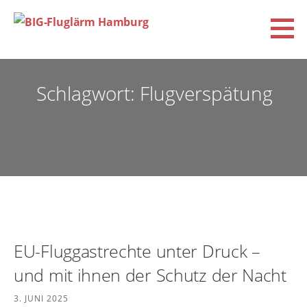
Zum
Inhalt
springen
BIG-Fluglärm Hamburg
DACHVERBAND DER BÜRGERINITIATIVEN UND VEREINE FÜR FLUGLÄRM-, KLIMA- UND
UMWELTSCHUTZ E.V. (BIG-FLUGLÄRM HAMBURG)
Schlagwort: Flugverspätung
EU-Fluggastrechte unter Druck –
und mit ihnen der Schutz der Nacht
3. JUNI 2025