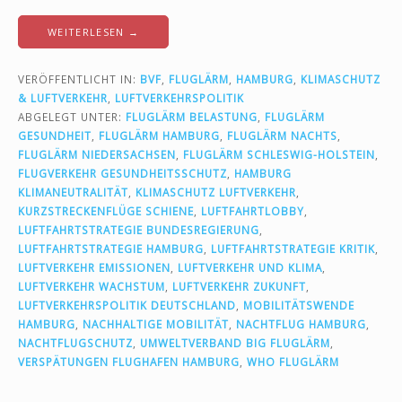
WEITERLESEN →
VERÖFFENTLICHT IN:
BVF
,
FLUGLÄRM
,
HAMBURG
,
KLIMASCHUTZ
& LUFTVERKEHR
,
LUFTVERKEHRSPOLITIK
ABGELEGT UNTER:
FLUGLÄRM BELASTUNG
,
FLUGLÄRM
GESUNDHEIT
,
FLUGLÄRM HAMBURG
,
FLUGLÄRM NACHTS
,
FLUGLÄRM NIEDERSACHSEN
,
FLUGLÄRM SCHLESWIG-HOLSTEIN
,
FLUGVERKEHR GESUNDHEITSSCHUTZ
,
HAMBURG
KLIMANEUTRALITÄT
,
KLIMASCHUTZ LUFTVERKEHR
,
KURZSTRECKENFLÜGE SCHIENE
,
LUFTFAHRTLOBBY
,
LUFTFAHRTSTRATEGIE BUNDESREGIERUNG
,
LUFTFAHRTSTRATEGIE HAMBURG
,
LUFTFAHRTSTRATEGIE KRITIK
,
LUFTVERKEHR EMISSIONEN
,
LUFTVERKEHR UND KLIMA
,
LUFTVERKEHR WACHSTUM
,
LUFTVERKEHR ZUKUNFT
,
LUFTVERKEHRSPOLITIK DEUTSCHLAND
,
MOBILITÄTSWENDE
HAMBURG
,
NACHHALTIGE MOBILITÄT
,
NACHTFLUG HAMBURG
,
NACHTFLUGSCHUTZ
,
UMWELTVERBAND BIG FLUGLÄRM
,
VERSPÄTUNGEN FLUGHAFEN HAMBURG
,
WHO FLUGLÄRM