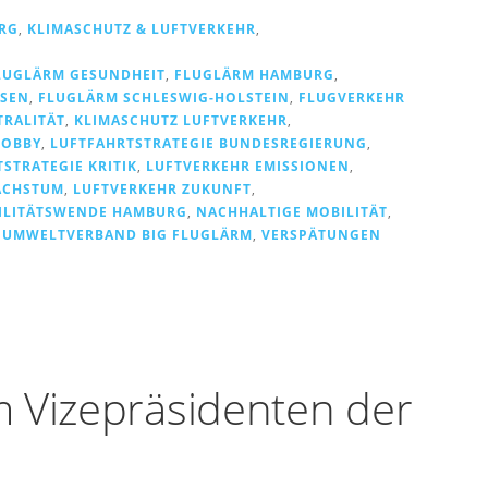
RG
,
KLIMASCHUTZ & LUFTVERKEHR
,
LUGLÄRM GESUNDHEIT
,
FLUGLÄRM HAMBURG
,
HSEN
,
FLUGLÄRM SCHLESWIG-HOLSTEIN
,
FLUGVERKEHR
RALITÄT
,
KLIMASCHUTZ LUFTVERKEHR
,
LOBBY
,
LUFTFAHRTSTRATEGIE BUNDESREGIERUNG
,
STRATEGIE KRITIK
,
LUFTVERKEHR EMISSIONEN
,
ACHSTUM
,
LUFTVERKEHR ZUKUNFT
,
ILITÄTSWENDE HAMBURG
,
NACHHALTIGE MOBILITÄT
,
,
UMWELTVERBAND BIG FLUGLÄRM
,
VERSPÄTUNGEN
 Vizepräsidenten der