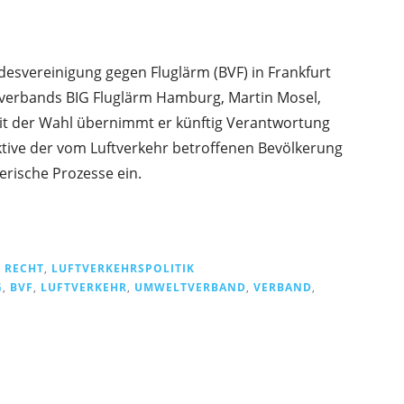
esvereinigung gegen Fluglärm (BVF) in Frankfurt
tverbands BIG Fluglärm Hamburg, Martin Mosel,
it der Wahl übernimmt er künftig Verantwortung
tive der vom Luftverkehr betroffenen Bevölkerung
erische Prozesse ein.
 RECHT
,
LUFTVERKEHRSPOLITIK
G
,
BVF
,
LUFTVERKEHR
,
UMWELTVERBAND
,
VERBAND
,