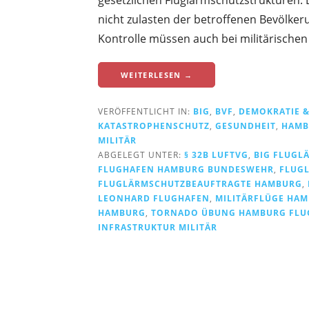
m
nicht zulasten der betroffenen Bevölke
L
Kontrolle müssen auch bei militärischen
u
f
WEITERLESEN →
t
v
VERÖFFENTLICHT IN:
BIG
,
BVF
,
DEMOKRATIE &
e
KATASTROPHENSCHUTZ
,
GESUNDHEIT
,
HAMB
MILITÄR
r
ABGELEGT UNTER:
§ 32B LUFTVG
,
BIG FLUGL
k
FLUGHAFEN HAMBURG BUNDESWEHR
,
FLUG
e
FLUGLÄRMSCHUTZBEAUFTRAGTE HAMBURG
,
LEONHARD FLUGHAFEN
,
MILITÄRFLÜGE HA
h
HAMBURG
,
TORNADO ÜBUNG HAMBURG FLU
r
INFRASTRUKTUR MILITÄR