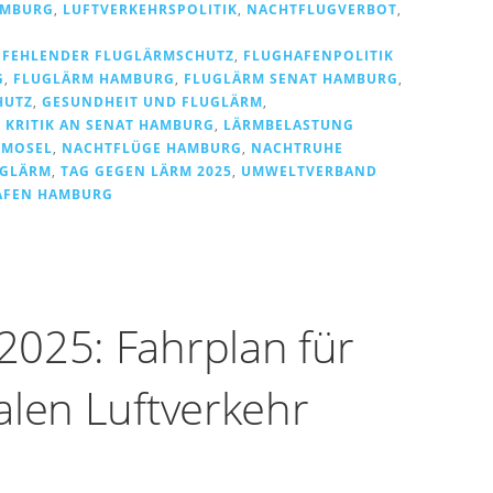
MBURG
,
LUFTVERKEHRSPOLITIK
,
NACHTFLUGVERBOT
,
,
FEHLENDER FLUGLÄRMSCHUTZ
,
FLUGHAFENPOLITIK
G
,
FLUGLÄRM HAMBURG
,
FLUGLÄRM SENAT HAMBURG
,
HUTZ
,
GESUNDHEIT UND FLUGLÄRM
,
,
KRITIK AN SENAT HAMBURG
,
LÄRMBELASTUNG
 MOSEL
,
NACHTFLÜGE HAMBURG
,
NACHTRUHE
UGLÄRM
,
TAG GEGEN LÄRM 2025
,
UMWELTVERBAND
AFEN HAMBURG
025: Fahrplan für
alen Luftverkehr