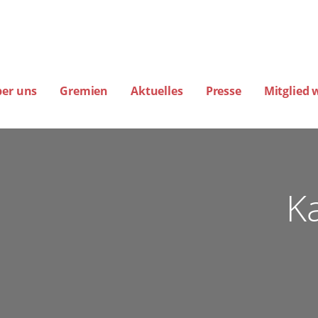
ber uns
Gremien
Aktuelles
Presse
Mitglied 
amburg
EREINE FÜR FLUGLÄRM-, KLIMA- UND UMWELTSCHUTZ E.V. (BIG-FLUGLÄ
K