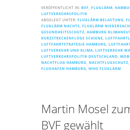
VERÖFFENTLICHT IN:
BVF
,
FLUGLÄRM
,
HAMBU
LUFTVERKEHRSPOLITIK
ABGELEGT UNTER:
FLUGLÄRM BELASTUNG
,
F
FLUGLÄRM NACHTS
,
FLUGLÄRM NIEDERSAC
GESUNDHEITSSCHUTZ
,
HAMBURG KLIMANEUT
KURZSTRECKENFLÜGE SCHIENE
,
LUFTFAHRT
LUFTFAHRTSTRATEGIE HAMBURG
,
LUFTFAHRT
LUFTVERKEHR UND KLIMA
,
LUFTVERKEHR W
LUFTVERKEHRSPOLITIK DEUTSCHLAND
,
MOB
NACHTFLUG HAMBURG
,
NACHTFLUGSCHUTZ
FLUGHAFEN HAMBURG
,
WHO FLUGLÄRM
Martin Mosel zum
BVF gewählt