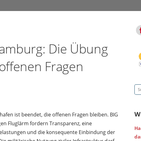
amburg: Die Übung
 offenen Fragen
Su
na
W
en ist beendet, die offenen Fragen bleiben. BIG
en Fluglärm fordern Transparenz, eine
Ha
elastungen und die konsequente Einbindung der
da
e militärische Nutzung ziviler Infrastruktur darf