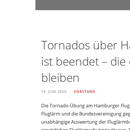
u
n
d
U
m
Tornados über H
w
e
ist beendet – die
l
t
bleiben
s
c
16. JUNI 2026
VORSTAND
h
u
Die Tornado-Übung am Hamburger Flughaf
t
Fluglärm und die Bundesvereinigung geg
z
unabhängige Auswertung der Fluglärmb
i
gesetzlichen Fluglärmschutzstrukturen. Di