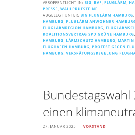
VERÖFFENTLICHT IN:
BIG
,
BVF
,
FLUGLÄRM
,
HA
PRESSE
,
WAHLPRÜFSTEINE
ABGELEGT UNTER:
BIG FLUGLÄRM HAMBURG
HAMBURG
,
FLUGLÄRM ANWOHNER HAMBUR
FLUGLÄRMREGION HAMBURG
,
FLUGLÄRMSC
KOALITIONSVERTRAG SPD GRÜNE HAMBURG
HAMBURG
,
LÄRMSCHUTZ HAMBURG
,
MARTIN
FLUGHAFEN HAMBURG
,
PROTEST GEGEN FL
HAMBURG
,
VERSPÄTUNGSREGELUNG FLUGH
Bundestagswahl 2
einen klimaneutr
27. JANUAR 2025
VORSTAND