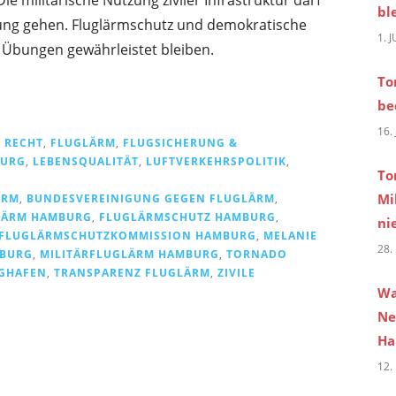
bl
rung gehen. Fluglärmschutz und demokratische
1. 
 Übungen gewährleistet bleiben.
To
be
16.
 RECHT
,
FLUGLÄRM
,
FLUGSICHERUNG &
URG
,
LEBENSQUALITÄT
,
LUFTVERKEHRSPOLITIK
,
To
Mi
ÄRM
,
BUNDESVEREINIGUNG GEGEN FLUGLÄRM
,
LÄRM HAMBURG
,
FLUGLÄRMSCHUTZ HAMBURG
,
ni
FLUGLÄRMSCHUTZKOMMISSION HAMBURG
,
MELANIE
28.
MBURG
,
MILITÄRFLUGLÄRM HAMBURG
,
TORNADO
GHAFEN
,
TRANSPARENZ FLUGLÄRM
,
ZIVILE
Wa
Ne
Ha
12.