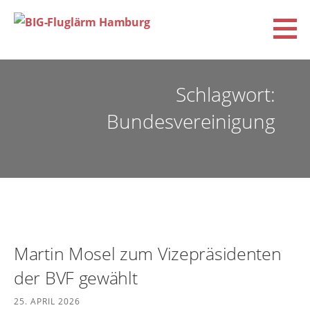
Zum
Inhalt
springen
BIG-Fluglärm Hamburg
DACHVERBAND DER BÜRGERINITIATIVEN UND VEREINE FÜR FLUGLÄRM-, KLIMA- UND
UMWELTSCHUTZ E.V. (BIG-FLUGLÄRM HAMBURG)
Schlagwort:
Bundesvereinigung
Martin Mosel zum Vizepräsidenten
der BVF gewählt
25. APRIL 2026