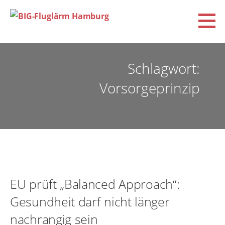
Zum
Inhalt
springen
BIG-Fluglärm Hamburg
DACHVERBAND DER BÜRGERINITIATIVEN UND VEREINE FÜR FLUGLÄRM-, KLIMA- UND
UMWELTSCHUTZ E.V. (BIG-FLUGLÄRM HAMBURG)
Schlagwort:
Vorsorgeprinzip
EU prüft „Balanced Approach“:
Gesundheit darf nicht länger
nachrangig sein