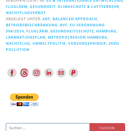
VERÖFFENTLICHT IN:
EU & INTERNATIONALE ENTWICKLUNG
,
FLUGLÄRM
,
GESUNDHEIT
,
KLIMASCHUTZ & LUFTVERKEHR
,
NACHTFLUGVERBOT
ABGELEGT UNTER:
ADF
,
BALANCED APPROACH
,
BETRIEBSBESCHRÄNKUNG
,
BVF
,
EU VERORDNUNG
598/2014
,
FLUGLÄRM
,
GESUNDHEITSSCHUTZ
,
HAMBURG
,
LÄRMAKTIONSPLAN
,
METROPOLREGION HAMBURG
,
NACHTFLUG
,
UMWELTPOLITIK
,
VORSORGEPRINZIP
,
ZERO
POLLUTION
Suchen