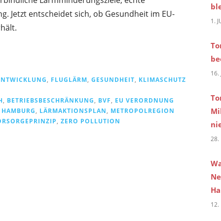
bl
g. Jetzt entscheidet sich, ob Gesundheit im EU-
1. 
hält.
To
be
16.
 ENTWICKLUNG
,
FLUGLÄRM
,
GESUNDHEIT
,
KLIMASCHUTZ
To
H
,
BETRIEBSBESCHRÄNKUNG
,
BVF
,
EU VERORDNUNG
Mi
,
HAMBURG
,
LÄRMAKTIONSPLAN
,
METROPOLREGION
ORSORGEPRINZIP
,
ZERO POLLUTION
ni
28.
Wa
Ne
Ha
12.