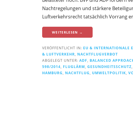
m
Nachtregelungen und stärkere Beteiligun
L
Luftverkehrsrecht tatsächlich Vorrang er
u
f
WEITERLESEN →
t
v
VERÖFFENTLICHT IN:
EU & INTERNATIONALE
e
& LUFTVERKEHR
,
NACHTFLUGVERBOT
ABGELEGT UNTER:
ADF
,
BALANCED APPROAC
r
598/2014
,
FLUGLÄRM
,
GESUNDHEITSSCHUTZ
k
HAMBURG
,
NACHTFLUG
,
UMWELTPOLITIK
,
V
e
h
r