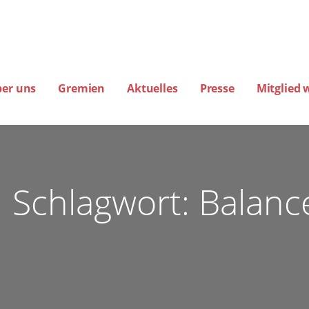
ber uns
Gremien
Aktuelles
Presse
Mitglied 
amburg
EREINE FÜR FLUGLÄRM-, KLIMA- UND UMWELTSCHUTZ E.V. (BIG-FLUGLÄ
Schlagwort: Balan