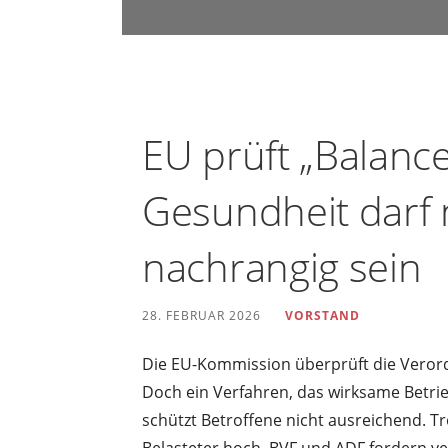
u
n
d
U
m
EU prüft „Balanc
w
e
Gesundheit darf 
l
t
nachrangig sein
s
c
28. FEBRUAR 2026
VORSTAND
h
u
Die EU-Kommission überprüft die Veror
t
Doch ein Verfahren, das wirksame Betrie
z
schützt Betroffene nicht ausreichend. Tro
i
Belasteter hoch. BVF und ADF fordern v