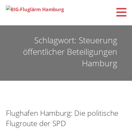
Zum
Inhalt
springen
BIG-Fluglärm Hamburg
DACHVERBAND DER BÜRGERINITIATIVEN UND VEREINE FÜR FLUGLÄRM-, KLIMA- UND
UMWELTSCHUTZ E.V. (BIG-FLUGLÄRM HAMBURG)
Schlagwort: Steuerung
öffentlicher Beteiligungen
Hamburg
Flughafen Hamburg: Die politische
Flugroute der SPD