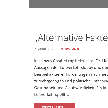
u
n
d
U
m
„Alternative Fakt
w
e
2. APRIL 2025
VORSTAND
l
t
In seinem Gastbeitrag beleuchtet Dr. Ho
s
Aussagen der Luftverkehrslobby und den
c
Beispiel aktueller Forderungen nach nied
h
zurechtgebogen und politische Entschei
u
Gesundheit und Glaubwürdigkeit. Ein krit
t
Luftverkehrspolitik.
z
i
WEITERLESEN →