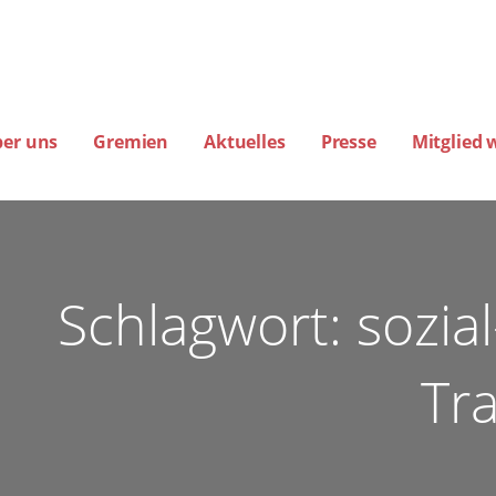
ber uns
Gremien
Aktuelles
Presse
Mitglied 
amburg
EREINE FÜR FLUGLÄRM-, KLIMA- UND UMWELTSCHUTZ E.V. (BIG-FLUGLÄ
Schlagwort: sozia
Tr