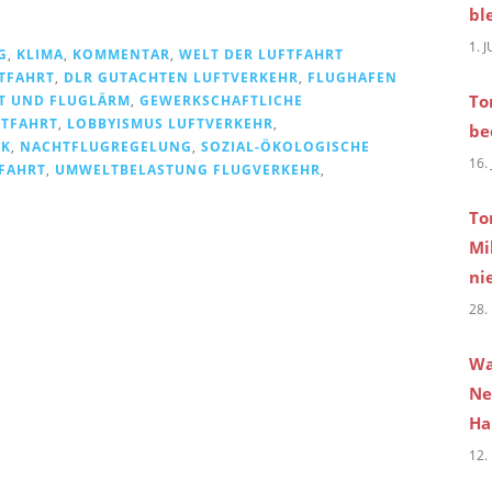
bl
1. 
G
,
KLIMA
,
KOMMENTAR
,
WELT DER LUFTFAHRT
FTFAHRT
,
DLR GUTACHTEN LUFTVERKEHR
,
FLUGHAFEN
To
T UND FLUGLÄRM
,
GEWERKSCHAFTLICHE
FTFAHRT
,
LOBBYISMUS LUFTVERKEHR
,
be
IK
,
NACHTFLUGREGELUNG
,
SOZIAL-ÖKOLOGISCHE
16.
FAHRT
,
UMWELTBELASTUNG FLUGVERKEHR
,
To
Mi
ni
28.
Wa
Ne
Ha
12.