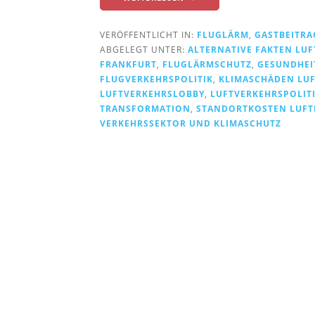
m
L
VERÖFFENTLICHT IN:
FLUGLÄRM
,
GASTBEITRA
u
ABGELEGT UNTER:
ALTERNATIVE FAKTEN LU
FRANKFURT
,
FLUGLÄRMSCHUTZ
,
GESUNDHEI
f
FLUGVERKEHRSPOLITIK
,
KLIMASCHÄDEN LU
t
LUFTVERKEHRSLOBBY
,
LUFTVERKEHRSPOLIT
v
TRANSFORMATION
,
STANDORTKOSTEN LUFT
VERKEHRSSEKTOR UND KLIMASCHUTZ
e
r
k
e
h
r