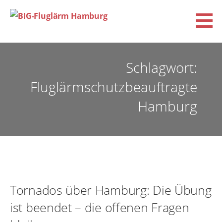
Zum
Inhalt
springen
BIG-Fluglärm Hamburg
DACHVERBAND DER BÜRGERINITIATIVEN UND VEREINE FÜR FLUGLÄRM-, KLIMA- UND
UMWELTSCHUTZ E.V. (BIG-FLUGLÄRM HAMBURG)
Schlagwort:
Fluglärmschutzbeauftragte
Hamburg
Tornados über Hamburg: Die Übung
ist beendet – die offenen Fragen