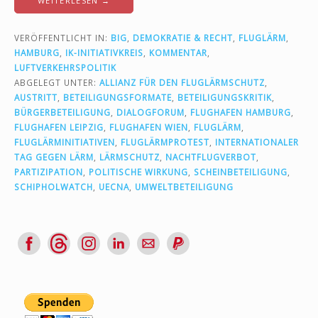
WEITERLESEN →
VERÖFFENTLICHT IN:
BIG
,
DEMOKRATIE & RECHT
,
FLUGLÄRM
,
HAMBURG
,
IK-INITIATIVKREIS
,
KOMMENTAR
,
LUFTVERKEHRSPOLITIK
ABGELEGT UNTER:
ALLIANZ FÜR DEN FLUGLÄRMSCHUTZ
,
AUSTRITT
,
BETEILIGUNGSFORMATE
,
BETEILIGUNGSKRITIK
,
BÜRGERBETEILIGUNG
,
DIALOGFORUM
,
FLUGHAFEN HAMBURG
,
FLUGHAFEN LEIPZIG
,
FLUGHAFEN WIEN
,
FLUGLÄRM
,
FLUGLÄRMINITIATIVEN
,
FLUGLÄRMPROTEST
,
INTERNATIONALER
TAG GEGEN LÄRM
,
LÄRMSCHUTZ
,
NACHTFLUGVERBOT
,
PARTIZIPATION
,
POLITISCHE WIRKUNG
,
SCHEINBETEILIGUNG
,
SCHIPHOLWATCH
,
UECNA
,
UMWELTBETEILIGUNG