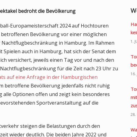
W
pektakel bedroht die Bevölkerung
Ha
ßball-Europameisterschaft 2024 auf Hochtouren
kei
rm betroffenen Bevölkerung vor einer möglichen
1. 
r Nachtflugbeschränkung in Hamburg. Im Rahmen
 Spielen auch in Hamburg, hat sich der Senat dem
To
ich versichert, jeweils einen Tag vor und nach den
be
 Nachtflugbeschränkung für die Zeit nach 23 Uhr zu
16.
ats auf eine Anfrage in der Hamburgischen
m betroffene Bevölkerung jedenfalls nicht ruhig
To
ig alle Optionen offen und zeigt kein besonderes
mi
evorstehenden Sportveranstaltung auf die
zu
28.
verkehr steigen die Belastungen durch den
Wa
eit wieder deutlich. Die beiden Jahre 2022 und