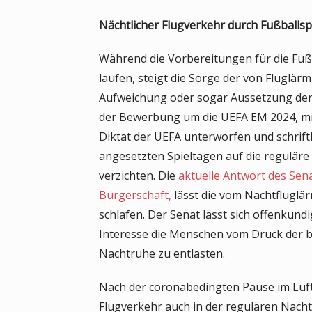
-
u
Nächtlicher Flugverkehr durch Fußballs
n
Während die Vorbereitungen für die Fu
d
laufen, steigt die Sorge der von Fluglä
U
Aufweichung oder sogar Aussetzung de
m
der Bewerbung um die UEFA EM 2024, mit
w
Diktat der UEFA unterworfen und schriftl
e
angesetzten Spieltagen auf die reguläre
l
verzichten. Die
aktuelle Antwort des Sen
t
Bürgerschaft,
lässt die vom Nachtfluglär
s
schlafen. Der Senat lässt sich offenkund
c
Interesse die Menschen vom Druck der b
h
Nachtruhe zu entlasten.
u
t
Nach der coronabedingten Pause im Luft
z
Flugverkehr auch in der regulären Nachtz