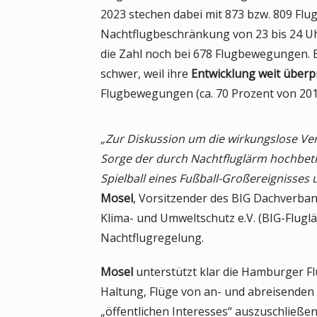
i
2023 stechen dabei mit 873 bzw. 809 Fl
m
Nachtflugbeschränkung von 23 bis 24 Uh
L
die Zahl noch bei 678 Flugbewegungen. 
u
schwer, weil ihre
Entwicklung weit überp
f
Flugbewegungen (ca. 70 Prozent von 2019
t
v
„Zur Diskussion um die wirkungslose Ver
e
Sorge der durch Nachtfluglärm hochbetr
r
Spielball eines Fußball-Großereignisses 
k
Mosel
, Vorsitzender des BIG Dachverband
e
Klima- und Umweltschutz e.V. (BIG-Flugl
h
Nachtflugregelung.
r
Mosel
unterstützt klar die Hamburger F
Haltung, Flüge von an- und abreisende
„öffentlichen Interesses“ auszuschließe