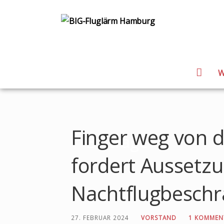
BIG-Fluglärm Ha
DACHVERBAND DER BÜRGERINITIATIVEN UND 
K
W
l
Zum
i
Inhalt
m
springen
a
Finger weg von 
Beiträge
-
,
fordert Aussetzu
L
ä
Nachtflugbesch
r
m
27. FEBRUAR 2024
VORSTAND
1 KOMMEN