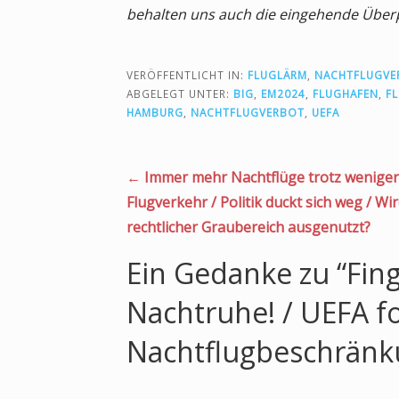
behalten uns auch die eingehende Überp
VERÖFFENTLICHT IN:
FLUGLÄRM
,
NACHTFLUGVE
ABGELEGT UNTER:
BIG
,
EM2024
,
FLUGHAFEN
,
F
HAMBURG
,
NACHTFLUGVERBOT
,
UEFA
Beitragsnavigation
← Immer mehr Nachtflüge trotz weniger
Flugverkehr / Politik duckt sich weg / Wir
rechtlicher Graubereich ausgenutzt?
Ein Gedanke zu
“Fin
Nachtruhe! / UEFA f
Nachtflugbeschränk