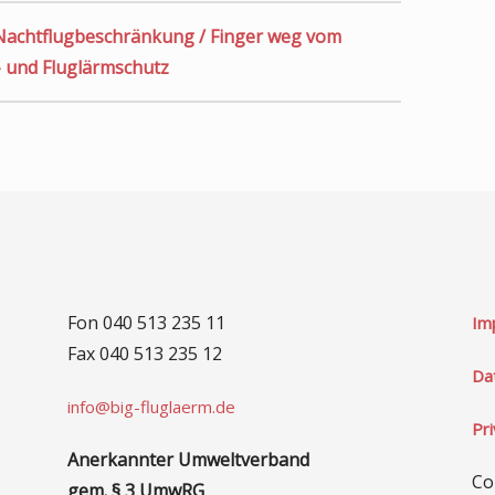
Nachtflugbeschränkung / Finger weg vom
a- und Fluglärmschutz
Fon 040 513 235 11
Im
Fax 040 513 235 12
Da
info@big-fluglaerm.de
Pr
Anerkannter Umweltverband
Co
gem. § 3 UmwRG