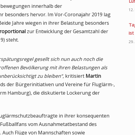
Lu
ugbewegungen innerhalb der
12.
r besonders hervor. Im Vor-Coronajahr 2019 lag
Beide Jahre wiegen in ihrer Belastung besonders
Ta
roportional
zur Entwicklung der Gesamtzahl der
ist
) steht.
29.
spätungsregel gesellt sich nun auch noch die
offenen Bevölkerung mit ihren Belastungen als
unberücksichtigt zu bleiben“
, kritisiert
Martin
s der Bürgerinitiativen und Vereine für Fluglärm-,
ärm Hamburg), die diskutierte Lockerung der
luglärmschutzbeauftragte in ihrer konsequenten
n Fußballfans vom Ausnahmetatbestand des
n. Auch Flüge von Mannschaften sowie