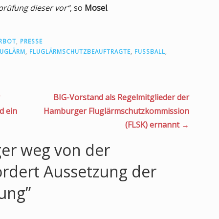
rüfung dieser vor“
, so
Mosel
.
RBOT
,
PRESSE
LUGLÄRM
,
FLUGLÄRMSCHUTZBEAUFTRAGTE
,
FUSSBALL
,
BIG-Vorstand als Regelmitglieder der
d ein
Hamburger Fluglärmschutzkommission
(FLSK) ernannt →
ger weg von der
ordert Aussetzung der
ung”