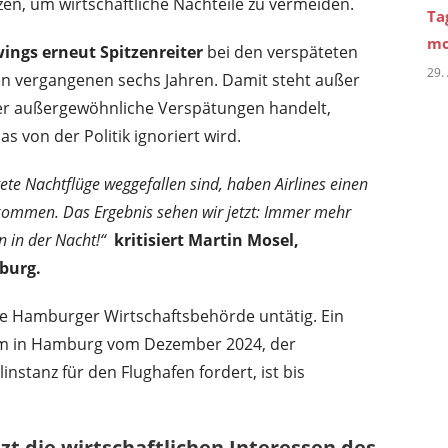
en, um wirtschaftliche Nachteile zu vermeiden.
Ta
mo
ings erneut Spitzenreiter
bei den verspäteten
29.
 den vergangenen sechs Jahren. Damit steht außer
oder außergewöhnliche Verspätungen handelt,
s von der Politik ignoriert wird.
te Nachtflüge weggefallen sind, haben Airlines einen
ekommen. Das Ergebnis sehen wir jetzt: Immer mehr
 in der Nacht!“
kritisiert Martin Mosel,
burg.
die Hamburger Wirtschaftsbehörde untätig. Ein
rm in Hamburg vom Dezember 2024, der
instanz für den Flughafen fordert, ist bis
t die wirtschaftlichen Interessen des