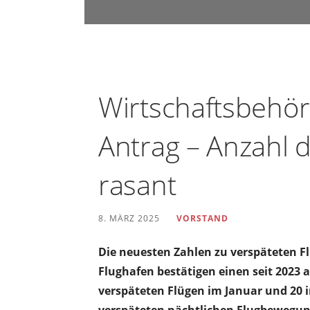
u
n
d
U
m
Wirtschaftsbehör
w
e
Antrag – Anzahl d
l
t
rasant
s
c
8. MÄRZ 2025
VORSTAND
h
u
Die neuesten Zahlen zu verspäteten 
t
Flughafen bestätigen einen seit 2023
z
verspäteten Flügen im Januar und 20 i
i
verspäteten nächtlichen Flugbewegun