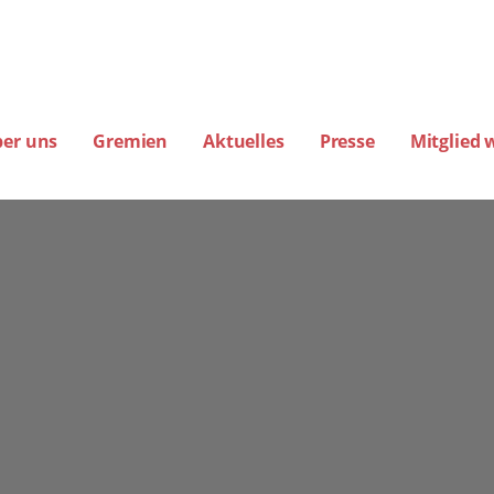
ber uns
Gremien
Aktuelles
Presse
Mitglied 
amburg
EREINE FÜR FLUGLÄRM-, KLIMA- UND UMWELTSCHUTZ E.V. (BIG-FLUGLÄ