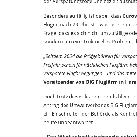
der Verspätungsregelung gezielt ausnutz
Besonders auffällig ist dabei, dass
Eurow
Flügen nach 23 Uhr ist – wie bereits in
Frage, dass es sich nicht um zufällige 
sondern um ein strukturelles Problem, da
„Seitdem 2024 die Prüfgebühren für verspäte
Freifahrtschein für nächtlichen Fluglärm b
verspätete Flugbewegungen – und das mitten
Vorsitzender von BIG Fluglärm in Ham
Doch trotz dieses klaren Trends bleibt 
Antrag des Umweltverbands BIG Fluglä
ein Einschreiten der Behörde als Kontroll
heute unbeantwortet.
„Die Wirtschaftsbehörde schütz