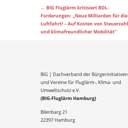
Beitragsnavigation
← BIG Fluglärm kritisiert BDL-
Forderungen: „Neue Milliarden für die
Luftfahrt! – Auf Kosten von Steuerzah
und klimafreundlicher Mobilität“
BIG | Dachverband der Bürgerinitiativen
und Vereine für Fluglärm-, Klima- und
Umweltschutz e.V.
(BIG-Fluglärm Hamburg)
Bilenbarg 21
22397 Hamburg