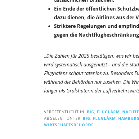
Ein Ende der öffentlichen Schutz
dazu dienen, die Airlines aus de
Striktere Regelungen und empfind
gegen die Nachtflugbeschränkung
„Die Zahlen für 2025 bestätigen, was wir b
wird systematisch ausgenutzt – und die Sta
Flughafens schaut tatenlos zu. Besonders Eur
während die Behörden nur zusehen. Die Wirt
länger als Gralshüterin der Luftverkehrswirt
VERÖFFENTLICHT IN:
BIG
,
FLUGLÄRM
,
NACHT
ABGELEGT UNTER:
BIG
,
FLUGLÄRM
,
HAMBUR
WIRTSCHAFTSBEHÖRDE