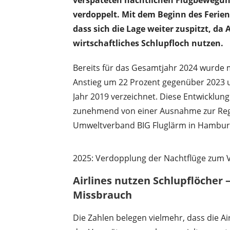
m
verdoppelt. Mit dem Beginn des Ferie
L
dass sich die Lage weiter zuspitzt, da
u
wirtschaftliches Schlupfloch nutzen.
f
t
Bereits für das Gesamtjahr 2024 wurde m
v
Anstieg um 22 Prozent gegenüber 2023
e
Jahr 2019 verzeichnet. Diese Entwicklung
r
zunehmend von einer Ausnahme zur Regel
k
Umweltverband BIG Fluglärm in Hamburg 
e
h
2025: Verdopplung der Nachtflüge zum 
r
Airlines nutzen Schlupflöcher
Missbrauch
Die Zahlen belegen vielmehr, dass die 