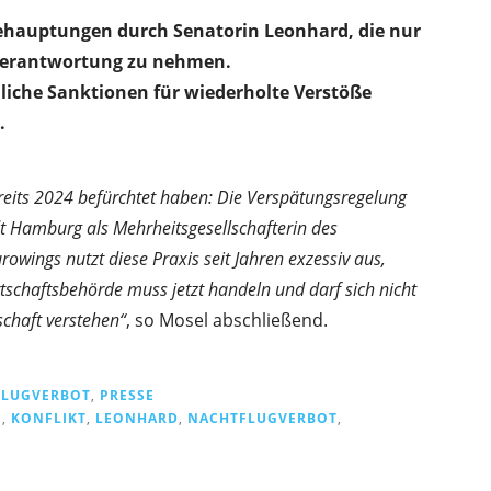
behauptungen durch Senatorin Leonhard, die nur
r Verantwortung zu nehmen.
liche Sanktionen für wiederholte Verstöße
.
ereits 2024 befürchtet haben: Die Verspätungsregelung
dt Hamburg als Mehrheitsgesellschafterin des
owings nutzt diese Praxis seit Jahren exzessiv aus,
schaftsbehörde muss jetzt handeln und darf sich nicht
schaft verstehen“
, so Mosel abschließend.
FLUGVERBOT
,
PRESSE
G
,
KONFLIKT
,
LEONHARD
,
NACHTFLUGVERBOT
,