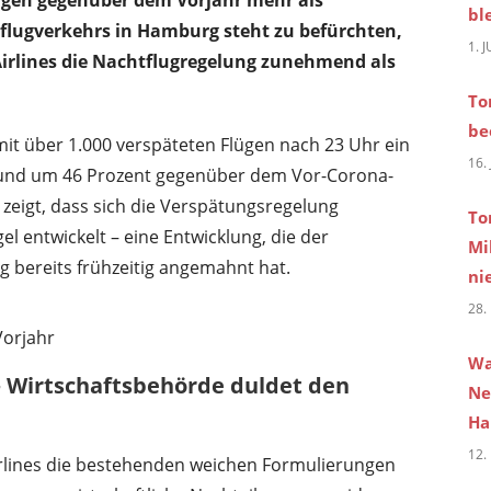
bl
nflugverkehrs in Hamburg steht zu befürchten,
1. 
 Airlines die Nachtflugregelung zunehmend als
To
be
it über 1.000 verspäteten Flügen nach 23 Uhr ein
16.
 und um 46 Prozent gegenüber dem Vor-Corona-
 zeigt, dass sich die Verspätungsregelung
To
 entwickelt – eine Entwicklung, die der
Mi
bereits frühzeitig angemahnt hat.
ni
28.
Vorjahr
Wa
 – Wirtschaftsbehörde duldet den
Ne
Ha
12.
Airlines die bestehenden weichen Formulierungen