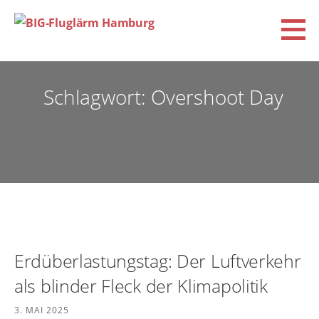
Zum
Inhalt
springen
BIG-Fluglärm Hamburg
DACHVERBAND DER BÜRGERINITIATIVEN UND VEREINE FÜR FLUGLÄRM-, KLIMA- UND
UMWELTSCHUTZ E.V. (BIG-FLUGLÄRM HAMBURG)
Schlagwort: Overshoot Day
Erdüberlastungstag: Der Luftverkehr
als blinder Fleck der Klimapolitik
3. MAI 2025