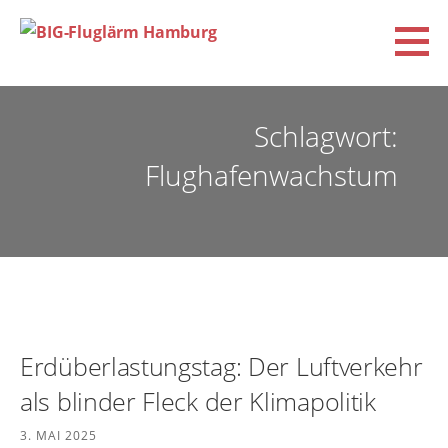
Zum
Inhalt
springen
BIG-Fluglärm Hamburg
DACHVERBAND DER BÜRGERINITIATIVEN UND VEREINE FÜR FLUGLÄRM-, KLIMA- UND
UMWELTSCHUTZ E.V. (BIG-FLUGLÄRM HAMBURG)
Schlagwort:
Flughafenwachstum
Erdüberlastungstag: Der Luftverkehr
als blinder Fleck der Klimapolitik
3. MAI 2025