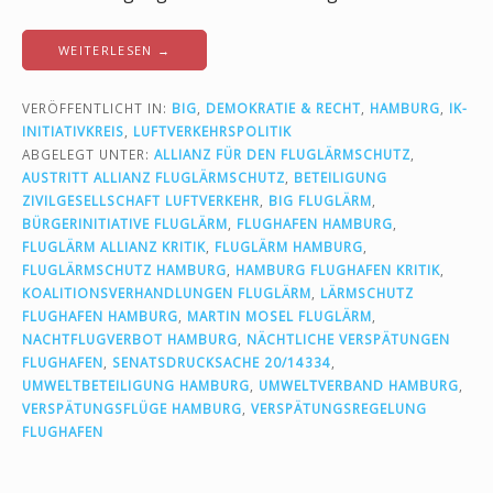
WEITERLESEN →
VERÖFFENTLICHT IN:
BIG
,
DEMOKRATIE & RECHT
,
HAMBURG
,
IK-
INITIATIVKREIS
,
LUFTVERKEHRSPOLITIK
ABGELEGT UNTER:
ALLIANZ FÜR DEN FLUGLÄRMSCHUTZ
,
AUSTRITT ALLIANZ FLUGLÄRMSCHUTZ
,
BETEILIGUNG
ZIVILGESELLSCHAFT LUFTVERKEHR
,
BIG FLUGLÄRM
,
BÜRGERINITIATIVE FLUGLÄRM
,
FLUGHAFEN HAMBURG
,
FLUGLÄRM ALLIANZ KRITIK
,
FLUGLÄRM HAMBURG
,
FLUGLÄRMSCHUTZ HAMBURG
,
HAMBURG FLUGHAFEN KRITIK
,
KOALITIONSVERHANDLUNGEN FLUGLÄRM
,
LÄRMSCHUTZ
FLUGHAFEN HAMBURG
,
MARTIN MOSEL FLUGLÄRM
,
NACHTFLUGVERBOT HAMBURG
,
NÄCHTLICHE VERSPÄTUNGEN
FLUGHAFEN
,
SENATSDRUCKSACHE 20/14334
,
UMWELTBETEILIGUNG HAMBURG
,
UMWELTVERBAND HAMBURG
,
VERSPÄTUNGSFLÜGE HAMBURG
,
VERSPÄTUNGSREGELUNG
FLUGHAFEN