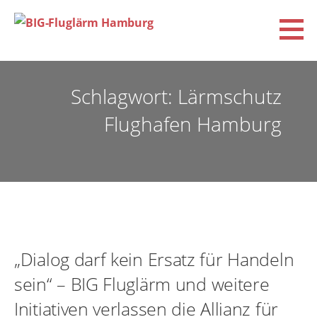
Zum
Inhalt
springen
BIG-Fluglärm Hamburg
DACHVERBAND DER BÜRGERINITIATIVEN UND VEREINE FÜR FLUGLÄRM-, KLIMA- UND
UMWELTSCHUTZ E.V. (BIG-FLUGLÄRM HAMBURG)
Schlagwort: Lärmschutz
Flughafen Hamburg
„Dialog darf kein Ersatz für Handeln
sein“ – BIG Fluglärm und weitere
Initiativen verlassen die Allianz für