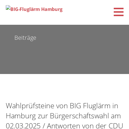
Zum
Inhalt
springen
BIG-Fluglärm Hamburg
DACHVERBAND DER BÜRGERINITIATIVEN UND VEREINE FÜR FLUGLÄRM-, KLIMA- UND
UMWELTSCHUTZ E.V. (BIG-FLUGLÄRM HAMBURG)
Beiträge
Wahlprüfsteine von BIG Fluglärm in
Hamburg zur Bürgerschaftswahl am
02.03.2025 / Antworten von der CDU