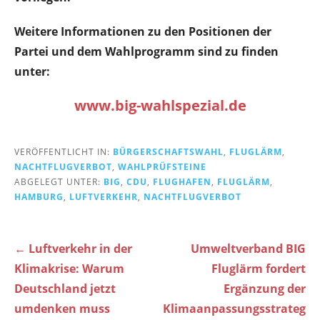
Weitere Informationen zu den Positionen der
Partei und dem Wahlprogramm sind zu finden
unter:
www.big-wahlspezial.de
VERÖFFENTLICHT IN:
BÜRGERSCHAFTSWAHL
,
FLUGLÄRM
,
NACHTFLUGVERBOT
,
WAHLPRÜFSTEINE
ABGELEGT UNTER:
BIG
,
CDU
,
FLUGHAFEN
,
FLUGLÄRM
,
HAMBURG
,
LUFTVERKEHR
,
NACHTFLUGVERBOT
Beitragsnavigation
← Luftverkehr in der
Umweltverband BIG
Klimakrise: Warum
Fluglärm fordert
Deutschland jetzt
Ergänzung der
umdenken muss
Klimaanpassungsstrateg