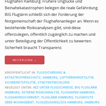
Flughafen Hamburg. Frühere Unglücke und
Beinahekatastrophen belegen die reale Gefährdung.
BIG Fluglärm schließt sich der Forderung der
Notgemeinschaft der Flughafenanlieger an. Wenn es
bestehende Risikoanalysen gibt, sind diese
offenzulegen, öffentlich zugänglich zu machen und
unter Beteiligung der Öffentlichkeit zu bewerten.
Sicherheit braucht Transparenz.
WEITERLESEN →
VERÖFFENTLICHT IN:
FLUGSICHERUNG &
KATASTROPHENSCHUTZ
,
HAMBURG
,
LUFTVERKEHRSPOLITIK
,
SICHERHEITSPOLITIK
,
STADTENTWICKLUNG
ABGELEGT UNTER:
AEZ UNTER FLUGSCHNEISE
,
BIG FLUGLÄRM
HAMBURG
,
EXTERNE RISIKOANALYSE
,
FLUGHAFEN HAMBURG
,
FLUGHAFENSICHERHEIT
,
FLUGLÄRM HAMBURG
,
FLUGROUTE
ÜBER WOHNGEBIET
,
FLUGZEUGUNGLÜCK HAMBURG
,
HAMBURG