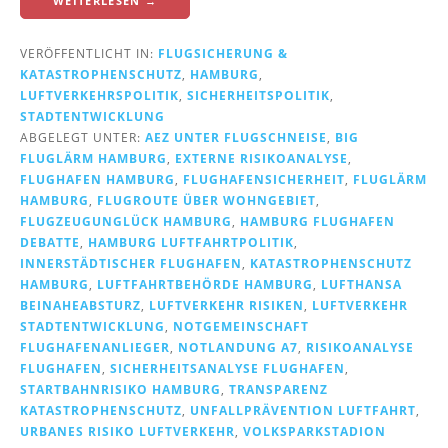
WEITERLESEN →
VERÖFFENTLICHT IN:
FLUGSICHERUNG &
KATASTROPHENSCHUTZ
,
HAMBURG
,
LUFTVERKEHRSPOLITIK
,
SICHERHEITSPOLITIK
,
STADTENTWICKLUNG
ABGELEGT UNTER:
AEZ UNTER FLUGSCHNEISE
,
BIG
FLUGLÄRM HAMBURG
,
EXTERNE RISIKOANALYSE
,
FLUGHAFEN HAMBURG
,
FLUGHAFENSICHERHEIT
,
FLUGLÄRM
HAMBURG
,
FLUGROUTE ÜBER WOHNGEBIET
,
FLUGZEUGUNGLÜCK HAMBURG
,
HAMBURG FLUGHAFEN
DEBATTE
,
HAMBURG LUFTFAHRTPOLITIK
,
INNERSTÄDTISCHER FLUGHAFEN
,
KATASTROPHENSCHUTZ
HAMBURG
,
LUFTFAHRTBEHÖRDE HAMBURG
,
LUFTHANSA
BEINAHEABSTURZ
,
LUFTVERKEHR RISIKEN
,
LUFTVERKEHR
STADTENTWICKLUNG
,
NOTGEMEINSCHAFT
FLUGHAFENANLIEGER
,
NOTLANDUNG A7
,
RISIKOANALYSE
FLUGHAFEN
,
SICHERHEITSANALYSE FLUGHAFEN
,
STARTBAHNRISIKO HAMBURG
,
TRANSPARENZ
KATASTROPHENSCHUTZ
,
UNFALLPRÄVENTION LUFTFAHRT
,
URBANES RISIKO LUFTVERKEHR
,
VOLKSPARKSTADION