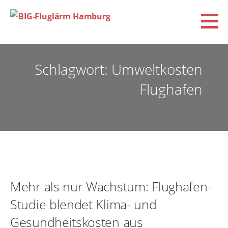
Zum
Inhalt
springen
BIG-Fluglärm Hamburg
DACHVERBAND DER BÜRGERINITIATIVEN UND VEREINE FÜR FLUGLÄRM-, KLIMA- UND
UMWELTSCHUTZ E.V. (BIG-FLUGLÄRM HAMBURG)
Schlagwort: Umweltkosten
Flughafen
Mehr als nur Wachstum: Flughafen-
Studie blendet Klima- und
Gesundheitskosten aus