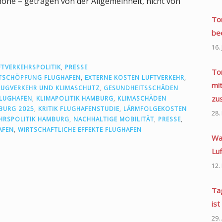
öhe – getragen von der Allgemeinheit, nicht von
To
be
16.
FTVERKEHRSPOLITIK
,
PRESSE
To
TSCHÖPFUNG FLUGHAFEN
,
EXTERNE KOSTEN LUFTVERKEHR
,
mi
LUGVERKEHR UND KLIMASCHUTZ
,
GESUNDHEITSSCHÄDEN
zu
FLUGHAFEN
,
KLIMAPOLITIK HAMBURG
,
KLIMASCHÄDEN
BURG 2025
,
KRITIK FLUGHAFENSTUDIE
,
LÄRMFOLGEKOSTEN
28.
HRSPOLITIK HAMBURG
,
NACHHALTIGE MOBILITÄT
,
PRESSE
,
AFEN
,
WIRTSCHAFTLICHE EFFEKTE FLUGHAFEN
Wa
Lu
12.
Ta
ist
29.