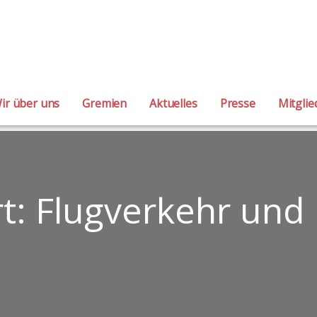
mburg
VEREINE FÜR FLUGLÄRM-, KLIMA- UND UMWELTSCHUTZ E.V. (BIG-FLUG
ir über uns
Gremien
Aktuelles
Presse
Mitgli
t: Flugverkehr und