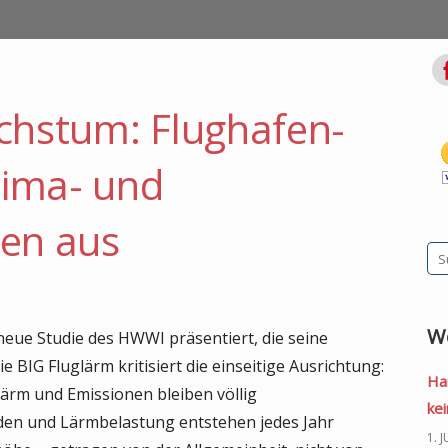
chstum: Flughafen-
lima- und
en aus
Su
na
W
eue Studie des HWWI präsentiert, die seine
 BIG Fluglärm kritisiert die einseitige Ausrichtung:
Ha
rm und Emissionen bleiben völlig
kei
äden und Lärmbelastung entstehen jedes Jahr
1. 