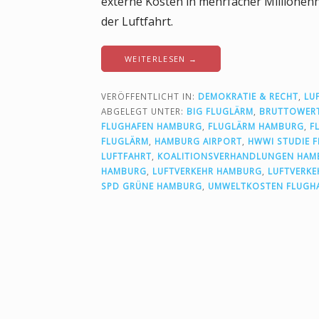
externe Kosten in mehrfacher Millionenh
i
der Luftfahrt.
m
L
WEITERLESEN →
u
f
VERÖFFENTLICHT IN:
DEMOKRATIE & RECHT
,
LU
t
ABGELEGT UNTER:
BIG FLUGLÄRM
,
BRUTTOWER
v
FLUGHAFEN HAMBURG
,
FLUGLÄRM HAMBURG
,
F
FLUGLÄRM
,
HAMBURG AIRPORT
,
HWWI STUDIE 
e
LUFTFAHRT
,
KOALITIONSVERHANDLUNGEN HAM
r
HAMBURG
,
LUFTVERKEHR HAMBURG
,
LUFTVERKE
k
SPD GRÜNE HAMBURG
,
UMWELTKOSTEN FLUGH
e
h
r