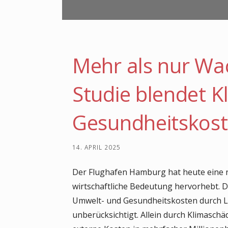
-
u
n
d
Mehr als nur Wa
U
m
Studie blendet K
w
e
Gesundheitskost
l
t
s
14. APRIL 2025
c
Der Flughafen Hamburg hat heute eine n
h
wirtschaftliche Bedeutung hervorhebt. Die
u
Umwelt- und Gesundheitskosten durch Lä
t
unberücksichtigt. Allein durch Klimasch
z