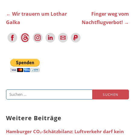
Beitragsnavigation
← Wir trauern um Lothar
Finger weg vom
Galka
Nachtflugverbot! →
Suchen
nach:
Weitere Beiträge
Hamburger CO₂-Schätzbilanz: Luftverkehr darf kein