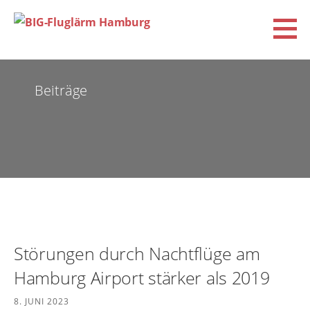
Zum
Inhalt
springen
BIG-Fluglärm Hamburg
DACHVERBAND DER BÜRGERINITIATIVEN UND VEREINE FÜR FLUGLÄRM-, KLIMA- UND
UMWELTSCHUTZ E.V. (BIG-FLUGLÄRM HAMBURG)
Beiträge
Störungen durch Nachtflüge am
Hamburg Airport stärker als 2019
8. JUNI 2023