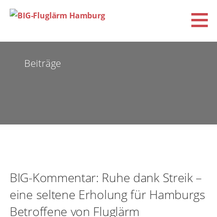
Zum
Inhalt
springen
BIG-Fluglärm Hamburg
DACHVERBAND DER BÜRGERINITIATIVEN UND VEREINE FÜR FLUGLÄRM-, KLIMA- UND
UMWELTSCHUTZ E.V. (BIG-FLUGLÄRM HAMBURG)
Beiträge
BIG-Kommentar: Ruhe dank Streik –
eine seltene Erholung für Hamburgs
Betroffene von Fluglärm