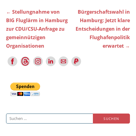
Beitragsnavigation
← Stellungnahme von
Bürgerschaftswahl in
BIG Fluglärm in Hamburg
Hamburg: Jetzt klare
zur CDU/CSU-Anfrage zu
Entscheidungen in der
gemeinnützigen
Flughafenpolitik
Organisationen
erwartet →
Suchen
nach: