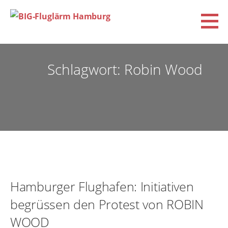
Zum
Inhalt
springen
BIG-Fluglärm Hamburg
DACHVERBAND DER BÜRGERINITIATIVEN UND VEREINE FÜR FLUGLÄRM-, KLIMA- UND
UMWELTSCHUTZ E.V. (BIG-FLUGLÄRM HAMBURG)
Schlagwort: Robin Wood
Hamburger Flughafen: Initiativen
begrüssen den Protest von ROBIN
WOOD