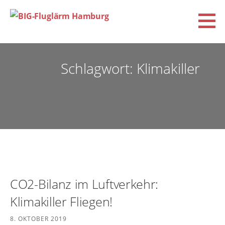
Zum
Inhalt
springen
BIG-Fluglärm Hamburg
DACHVERBAND DER BÜRGERINITIATIVEN UND VEREINE FÜR FLUGLÄRM-, KLIMA- UND
UMWELTSCHUTZ E.V. (BIG-FLUGLÄRM HAMBURG)
Schlagwort: Klimakiller
CO2-Bilanz im Luftverkehr:
Klimakiller Fliegen!
8. OKTOBER 2019