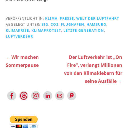
VERÖFFENTLICHT IN:
KLIMA
,
PRESSE
,
WELT DER LUFTFAHRT
ABGELEGT UNTER:
BIG
,
CO2
,
FLUGHAFEN
,
HAMBURG
,
KLIMAKRISE
,
KLIMAPROTEST
,
LETZTE GENERATION
,
LUFTVERKEHR
Beitragsnavigation
← Wir machen
Der Luftverkehr ist „On
Sommerpause
Fire“, verlangt Millionen
von den Klimaklebern für
seine Ausfälle →