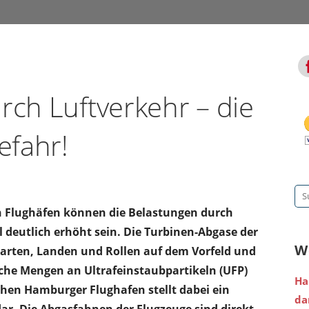
rch Luftverkehr – die
efahr!
Su
on Flughäfen können die Belastungen durch
na
l deutlich erhöht sein. Die Turbinen-Abgase der
W
tarten, Landen und Rollen auf dem Vorfeld und
iche Mengen an Ultrafeinstaubpartikeln (UFP)
Ha
chen Hamburger Flughafen stellt dabei ein
da
ar. Die Abgasfahnen der Flugzeuge sind direkt