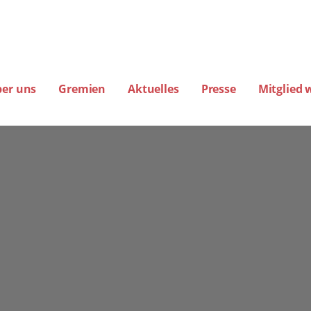
ber uns
Gremien
Aktuelles
Presse
Mitglied 
amburg
EREINE FÜR FLUGLÄRM-, KLIMA- UND UMWELTSCHUTZ E.V. (BIG-FLUGLÄ