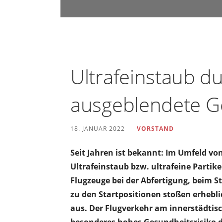
u
n
d
U
m
Ultrafeinstaub du
w
e
ausgeblendete G
l
t
18. JANUAR 2022
VORSTAND
s
c
Seit Jahren ist bekannt: Im Umfeld v
h
Ultrafeinstaub bzw. ultrafeine Partike
u
Flugzeuge bei der Abfertigung, beim S
t
zu den Startpositionen stoßen erhebl
z
aus. Der Flugverkehr am innerstädtis
i
besonderes hohes Gesundheitsrisiko d