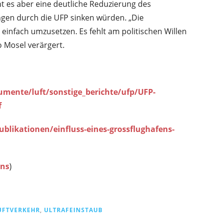
t es aber eine deutliche Reduzierung des
ngen durch die UFP sinken würden. „Die
infach umzusetzen. Es fehlt am politischen Willen
 Mosel verärgert.
mente/luft/sonstige_berichte/ufp/UFP-
f
ikationen/einfluss-eines-grossflughafens-
ons
)
UFTVERKEHR
,
ULTRAFEINSTAUB