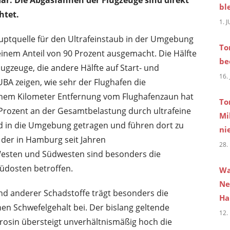
bl
htet.
1. 
ptquelle für den Ultrafeinstaub in der Umgebung
To
inem Anteil von 90 Prozent ausgemacht. Die Hälfte
be
ugzeuge, die andere Hälfte auf Start- und
16.
A zeigen, wie sehr der Flughafen die
einem Kilometer Entfernung vom Flughafenzaun hat
To
5 Prozent an der Gesamtbelastung durch ultrafeine
Mi
d in die Umgebung getragen und führen dort zu
ni
der in Hamburg seit Jahren
28.
esten und Südwesten sind besonders die
üdosten betroffen.
Wa
Ne
d anderer Schadstoffe trägt besonders die
Ha
n Schwefelgehalt bei. Der bislang geltende
12.
rosin übersteigt unverhältnismäßig hoch die