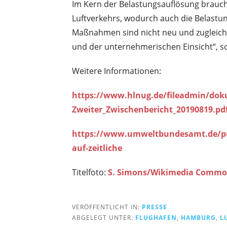
Im Kern der Belastungsauflösung brauch
Luftverkehrs, wodurch auch die Belastu
Maßnahmen sind nicht neu und zugleich e
und der unternehmerischen Einsicht“, so
Weitere Informationen:
https://www.hlnug.de/fileadmin/doku
Zweiter_Zwischenbericht_20190819.pd
https://www.umweltbundesamt.de/publ
auf-zeitliche
Titelfoto:
S. Simons/Wikimedia Comm
VERÖFFENTLICHT IN:
PRESSE
ABGELEGT UNTER:
FLUGHAFEN
,
HAMBURG
,
L