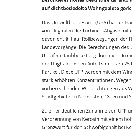
m
auf dichtbesiedelte Wohngebiete geric
L
u
Das Umweltbundesamt (UBA) hat als Hau
f
von Flughäfen die Turbinen-Abgase mit e
t
davon entfällt auf Rollbewegungen der Fl
v
Landevorgänge. Die Berechnungen des UB
e
Ultrafeinstaubbelastung dominiert: In 
r
der Flughafen einen Anteil von bis zu 2
k
Partikel. Diese UFP werden mit dem Win
e
stark erhöhten Konzentrationen. Wegen 
h
vorherrschenden Windrichtungen aus W
r
Stadtgebiete im Nordosten, Osten und S
Zu einer deutlichen Zunahme von UFP un
Verbrennung von Kerosin mit einem hohe
Grenzwert für den Schwefelgehalt bei Ke